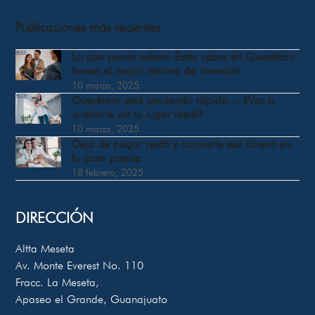
Publicaciones más recientes
Lo que pocos saben: Estas casas en Querétaro
tienen el mejor retorno de inversión
10 marzo, 2025
Querétaro está creciendo rápido… ¿Vas a
quedarte sin tu lugar ideal?
10 marzo, 2025
Deja de pagar renta y convierte ese dinero en
tu casa propia
18 febrero, 2025
DIRECCIÓN
Altta Meseta
Av. Monte Everest No. 110
Fracc. La Meseta,
Apaseo el Grande, Guanajuato