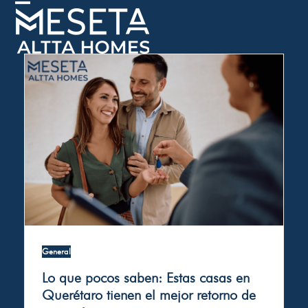
Skip
Open
Close
to
mobile
mobile
content
menu
menu
General
Lo que pocos saben: Estas casas en
Querétaro tienen el mejor retorno de