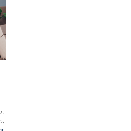
o.
s,
ar