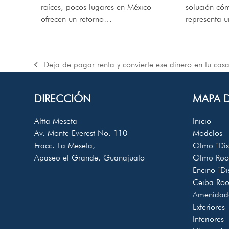
raíces, pocos lugares en México
solución có
ofrecen un retorno…
representa 
Deja de pagar renta y convierte ese dinero en tu cas
previous
post:
DIRECCIÓN
MAPA D
Altta Meseta
Inicio
Av. Monte Everest No. 110
Modelos
Fracc. La Meseta,
Olmo
¡Di
Apaseo el Grande, Guanajuato
Olmo Ro
Encino
¡Di
Ceiba Ro
Amenidad
Exteriores
Interiores