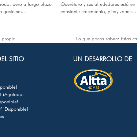
moda, pero a largo plazo
Querétaro y sus alrededores está en
un gasto sin…
constante crecimiento, y hay zonas…
a propia
Lo que pocos saben: Estas ca
next
post:
EL SITIO
UN DESARROLLO DE
sponible!
of
¡Agotado!
sponible!
of
¡Disponible!
es