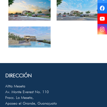
Te
Fa
Yo
In
DIRECCIÓN
Altta Meseta
Av. Monte Everest No. 110
Fracc. La Meseta,
Apaseo el Grande, Guanajuato