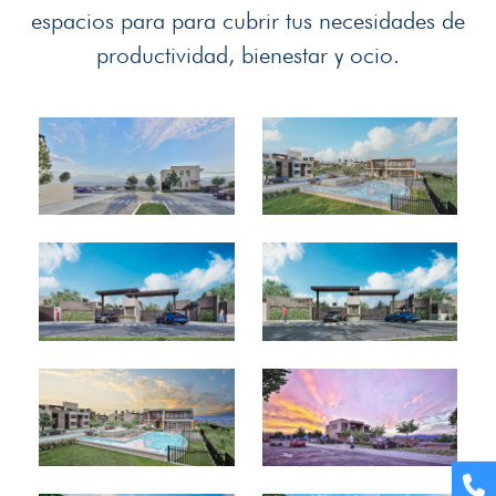
ARROW
espacios para para cubrir tus necesidades de
KEYS
productividad, bienestar y ocio.
TO
ACCESS
THE
CAROUSEL
NAVIGATION
BUTTONS