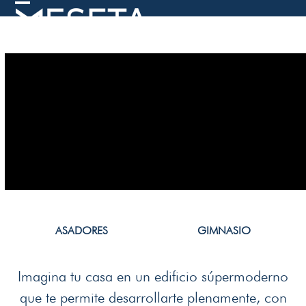
Skip
Open
Close
to
mobile
mobile
content
menu
menu
ASADORES
GIMNASIO
USE
THE
LEFT
Imagina tu casa en un edificio súpermoderno
AND
que te permite desarrollarte plenamente, con
RIGHT