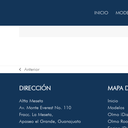
Skip
to
INICIO
MOD
content
Anterior
previous
post:
DIRECCIÓN
MAPA D
Altta Meseta
Inicio
Av. Monte Everest No. 110
Modelos
Fracc. La Meseta,
Olmo
¡Di
Apaseo el Grande, Guanajuato
Olmo Ro