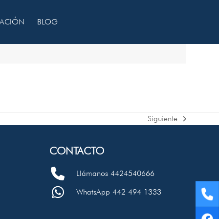
CACIÓN
BLOG
Siguiente
next
post:
CONTACTO
Llámanos 4424540666
WhatsApp 442 494 1333
Te