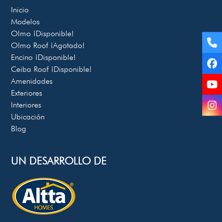
Inicio
Modelos
Olmo
¡Disponible!
Te
Olmo Roof
¡Agotado!
Encino
¡Disponible!
Fa
Ceiba Roof
¡Disponible!
Amenidades
Yo
Exteriores
Interiores
In
Ubicación
Blog
UN DESARROLLO DE