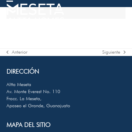
Skip
Open
Close
to
mobile
mobile
content
menu
menu
Anterior
Siguiente
previous
next
post:
post:
DIRECCIÓN
Altta Meseta
Av. Monte Everest No. 110
Fracc. La Meseta,
Apaseo el Grande, Guanajuato
MAPA DEL SITIO